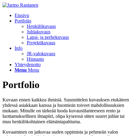
Etusivu
Portfolio
Henkilökuvaus
Juhlakuvaus
Lapsi- ja perhekuvaus
Projektikuvaus
Info
JR-valokuvaus
Hinnasto
Yhteydenotto
Menu
Menu
Portfolio
Kuvaan ennen kaikkea ihmisiä. Suunnittelen kuvauksen etukäteen
yhdessä asiakkaan kanssa ja huomioin toiveet mahdollisuuksien
mukaan. Minulle on tärkeää luoda kuvaustilanteeseen rento ja
luottamuksellinen ilmapiiri, olipa kyseessä sitten suuret juhlat tai
muu henkilökohtainen elämäntapahtuma.
Kuvaaminen on jatkuvaa uuden oppimista ja pehmeän valon